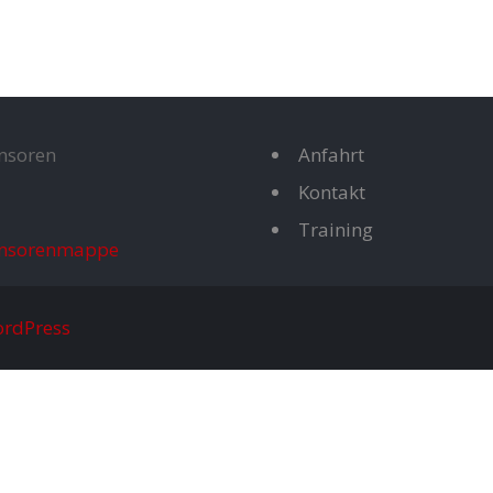
nsoren
Anfahrt
Kontakt
Training
nsorenmappe
rdPress