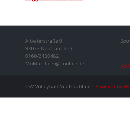
Altvaterstraße 9
Spo
93073 Neutraubling
0160/2480482
MoMarchner@t-online.de
Spo
TSV Volleyball Neutraubling |
Powered by Wo