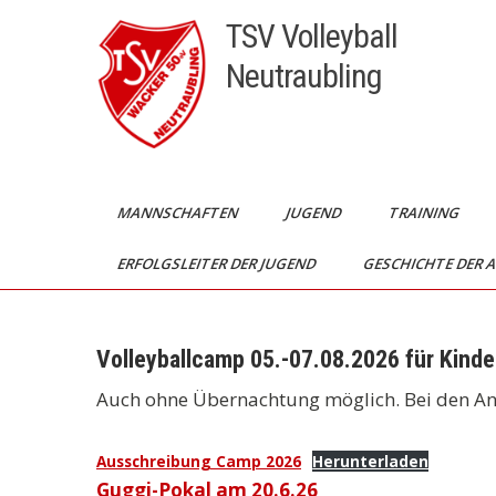
Skip
TSV Volleyball
to
Neutraubling
content
MANNSCHAFTEN
JUGEND
TRAINING
ERFOLGSLEITER DER JUGEND
GESCHICHTE DER 
Volleyballcamp 05.-07.08.2026 für Kind
Auch ohne Übernachtung möglich. Bei den Anf
Ausschreibung Camp 2026
Herunterladen
Beitragsnavigation
Guggi-Pokal am 20.6.26